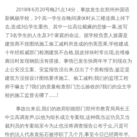
2018年6月20号晚21点14分，事故发生在郑州外国语
新枫杨学校，3个高一学生在晚间课休时从三楼连廊上掉下
去,造成3位学生重伤、其中一位高位截瘫的悲惨一幕,改写
了3名学生的人生及3个家庭的命运。据学校负责人披露是
建筑商不按图纸施工偷工减料所造成的伤害恶果,学校建成
十年经权威部门检测建筑不合格,脱皮掉块时常出现,在维修
廊沿时发现钢筋没有搭接。事情已发生快两年半了到现在为
止公安没立案、安监报告没出来,仅出了个质检报告,鉴定是
建筑方没按设计图纸要求施工、偷工减料;我们的监理工程
师干嘛去了?我们的质量检查部门怎么验收的?我们的业主学
校的施工监督去哪了……!
事故出来后,我们的政府职能部门郑州市教育局局长王
中立高调发声,以他为组长成立专案组,这种既当运功员又当
裁判员的专案组至今为止也没将调查报告公布于众,只是可
怜的法人代表袁拓石被停职了几个月,事至今日已经两年半,