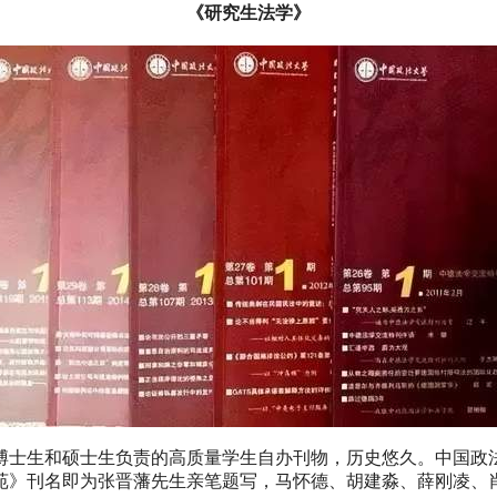
《研究生法学》
校博士生和硕士生负责的高质量学生自办刊物，历史悠久。中国
苑》刊名即为张晋藩先生亲笔题写，马怀德、胡建淼、薛刚凌、