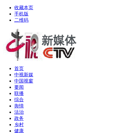
收藏本页
手机版
二维码
首页
中视新媒
中国视窗
要闻
联播
综合
舆情
法治
政务
乡村
健康