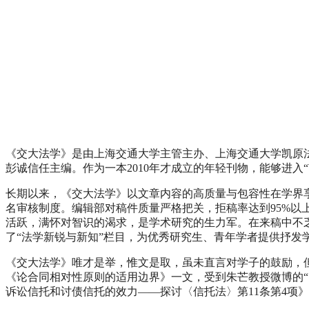
《交大法学》是由上海交通大学主管主办、上海交通大学凯原法
彭诚信任主编。作为一本2010年才成立的年轻刊物，能够进
长期以来，《交大法学》以文章内容的高质量与包容性在学界
名审核制度。编辑部对稿件质量严格把关，拒稿率达到95%
活跃，满怀对智识的渴求，是学术研究的生力军。在来稿中不
了“法学新锐与新知”栏目，为优秀研究生、青年学者提供抒发
《交大法学》唯才是举，惟文是取，虽未直言对学子的鼓励，但却
《论合同相对性原则的适用边界》一文，受到朱芒教授微博的“
诉讼信托和讨债信托的效力——探讨〈信托法〉第11条第4项