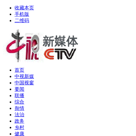
收藏本页
手机版
二维码
首页
中视新媒
中国视窗
要闻
联播
综合
舆情
法治
政务
乡村
健康