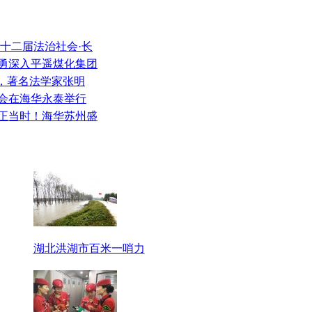
第十二届法治社会·长
国勇深入平遥煤化集团
开，著名法学家张明
讨会在海华永泰举行
翅正当时！海华苏州盛
湖北洪湖市百米一哨力