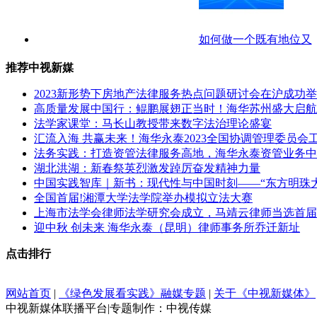
如何做一个既有地位又
推荐中视新媒
2023新形势下房地产法律服务热点问题研讨会在沪成功
高质量发展中国行：鲲鹏展翅正当时！海华苏州盛大启航
法学家课堂：马长山教授带来数字法治理论盛宴
汇流入海 共赢未来！海华永泰2023全国协调管理委员会
法务实践：打造资管法律服务高地，海华永泰资管业务中
湖北洪湖：新春祭英烈激发踔厉奋发精神力量
中国实践智库｜新书：现代性与中国时刻——“东方明珠
全国首届!湘潭大学法学院举办模拟立法大赛
上海市法学会律师法学研究会成立，马靖云律师当选首届
迎中秋 创未来 海华永泰（昆明）律师事务所乔迁新址
点击排行
网站首页
|
《绿色发展看实践》融媒专题
|
关于《中视新媒体》
中视新媒体联播平台|专题制作：中视传媒