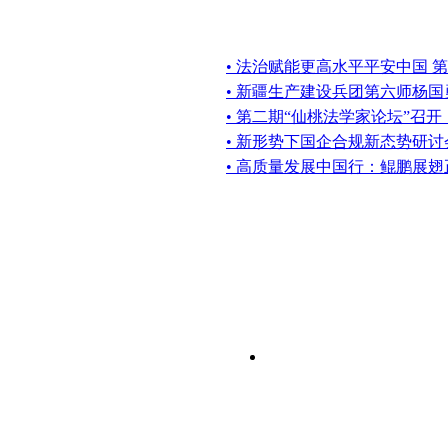
• 法治赋能更高水平平安中国 
• 新疆生产建设兵团第六师杨
• 第二期“仙桃法学家论坛”召
• 新形势下国企合规新态势研
• 高质量发展中国行：鲲鹏展