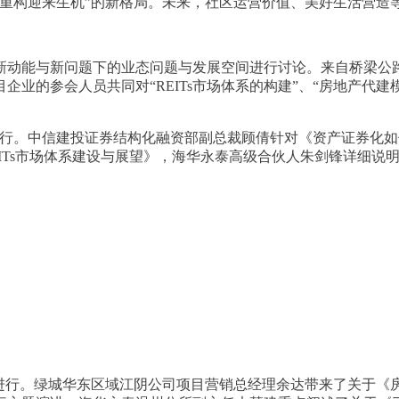
过重构迎来生机”的新格局。未来，社区运营价值、美好生活营造
新动能与新问题下的业态问题与发展空间进行讨论。来自桥梁公
业的参会人员共同对“REITs市场体系的构建”、“房地产代建
主题进行。中信建投证券结构化融资部副总裁顾倩针对《资产证券
Ts市场体系建设与展望》，海华永泰高级合伙人朱剑锋详细说明了《
题进行。绿城华东区域江阴公司项目营销总经理余达带来了关于《