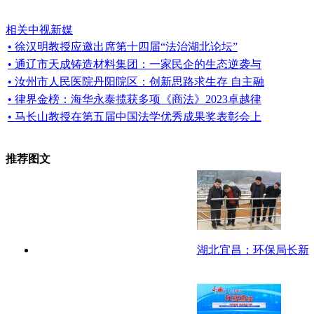
相关中视新媒
• 徐汉明教授应邀出席第十四届“法治湖北论坛”
• 通辽市天成铸造材料集团：一家民企的生态逆袭与
• 汝州市人民医院丹阳院区：创新思路求生存 自主融
• 律界金榜：海华永泰揽获多项《商法》2023卓越律
• 马长山教授在第五届中国法学优秀成果奖表彰会上
推荐图文
湖北宜昌：环保局长新