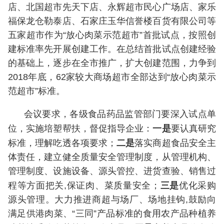
店、北国超市先天下店、永辉超市民心广场店、家乐
福保龙仓勒泰店、石家庄玉华信誉楼百货有限公司等
五家超市作为“放心肉菜示范超市”首批试点，按照创
建标准率先开展创建工作。在总结首批试点创建经验
的基础上，逐步在全市推广，扩大创建范围，力争到
2018年底，62家较大商场超市全部达到“放心肉菜示
范超市”标准。
会议要求，各级食品药品监管部门要深入试点单
一是
位，实施培塑帮扶，督促指导企业：
要认真研究
二是
标准，理解吃透各项要求；
落实商超食品安全主
体责任，建立健全质量安全管理制度，从管理机构、
管理制度、设施设备、源头管控、进货查验、销售过
三是
程等方面把关,保证肉、菜质量安全；
优化采购
源头管理。大力推进商超与场厂、场地挂钩,鼓励向
满足供港肉菜、“三同”产品标准的食用农产品种植养