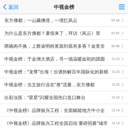
返回
中视金榜
东方佛都：一山藏佛境，一境忆风云
07-24
为什么是东方佛都？暑假来了，拜访《风云》里
07-07
的“天下会总坛”
两碗肉不换，上蔡渝明粉浆面到底有多香？金奖非
02-06
遗告诉你答案
中视金榜：于金洲大酒店，寻一场温暖如初的团圆
12-23
盛宴
中视金榜：“龙尊”出海！汾酒拆解百年国际化的新棋
12-23
局
中视金榜：当文旅行业在“卷”流量，东方佛都
12-23
在“修”人心
出彩汝医：“星星”闪耀全国伤口造口舞台
12-23
《中视金榜》品牌振兴工程：全面赋能地方中小企
12-14
业与品牌崛起
《中视金榜》品牌振兴工程全国启动 重磅招募“城市
12-14