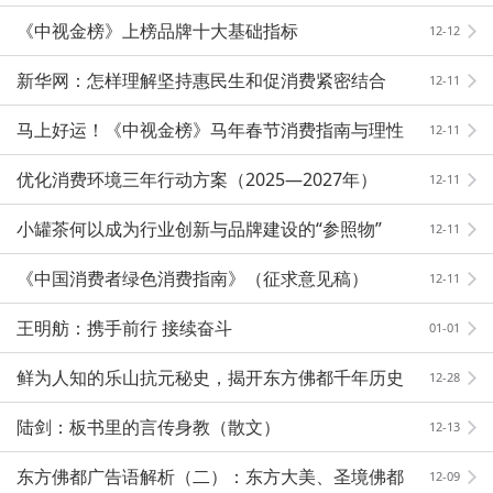
合作伙伴”
《中视金榜》上榜品牌十大基础指标
12-12
新华网：怎样理解坚持惠民生和促消费紧密结合
12-11
马上好运！《中视金榜》马年春节消费指南与理性
12-11
维权攻略出炉
优化消费环境三年行动方案（2025—2027年）
12-11
小罐茶何以成为行业创新与品牌建设的“参照物”
12-11
《中国消费者绿色消费指南》（征求意见稿）
12-11
王明舫：携手前行 接续奋斗
01-01
鲜为人知的乐山抗元秘史，揭开东方佛都千年历史
12-28
风云
陆剑：板书里的言传身教（散文）
12-13
东方佛都广告语解析（二）：东方大美、圣境佛都
12-09