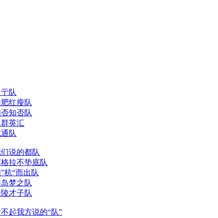
彳亍队
绿肥红瘦队
知否知否队
队群英汇
志通队
我们说的都队
苏格拉不垫底队
”杭“而出队
琴岛梦之队
金陵才子队
不起我方说的“队”