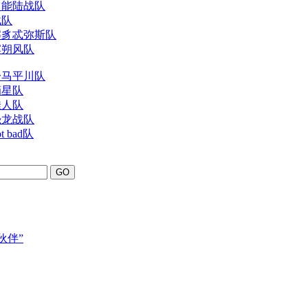
超能陆战队
战队
獬豸忒弥斯队
滨朔风队
一马平川队
摘星队
佳人队
恐龙战队
bad队
伙伴”