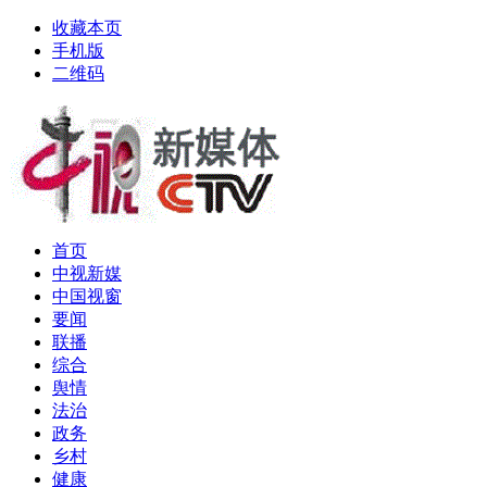
收藏本页
手机版
二维码
首页
中视新媒
中国视窗
要闻
联播
综合
舆情
法治
政务
乡村
健康