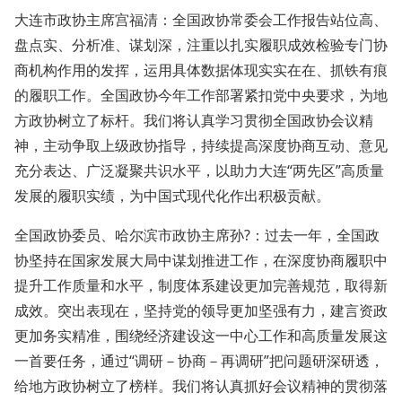
大连市政协主席宫福清：全国政协常委会工作报告站位高、
盘点实、分析准、谋划深，注重以扎实履职成效检验专门协
商机构作用的发挥，运用具体数据体现实实在在、抓铁有痕
的履职工作。全国政协今年工作部署紧扣党中央要求，为地
方政协树立了标杆。我们将认真学习贯彻全国政协会议精
神，主动争取上级政协指导，持续提高深度协商互动、意见
充分表达、广泛凝聚共识水平，以助力大连“两先区”高质量
发展的履职实绩，为中国式现代化作出积极贡献。
全国政协委员、哈尔滨市政协主席孙?：过去一年，全国政
协坚持在国家发展大局中谋划推进工作，在深度协商履职中
提升工作质量和水平，制度体系建设更加完善规范，取得新
成效。突出表现在，坚持党的领导更加坚强有力，建言资政
更加务实精准，围绕经济建设这一中心工作和高质量发展这
一首要任务，通过“调研－协商－再调研”把问题研深研透，
给地方政协树立了榜样。我们将认真抓好会议精神的贯彻落