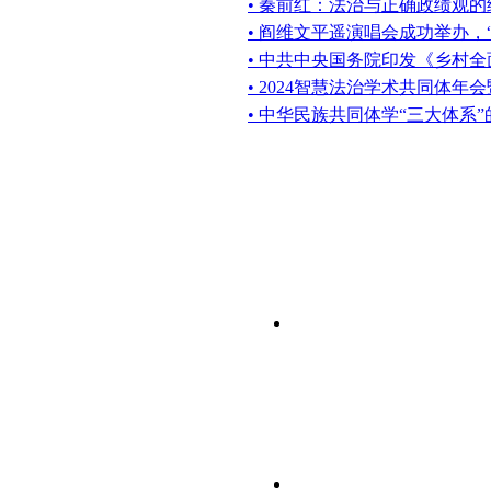
• 秦前红：法治与正确政绩观
• 阎维文平遥演唱会成功举办，
• 中共中央国务院印发《乡村全
• 2024智慧法治学术共同体年
• 中华民族共同体学“三大体系