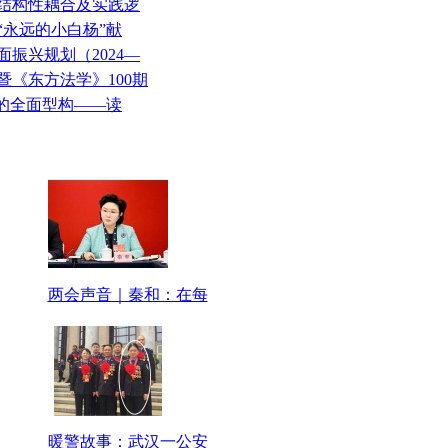
的结构性耦合及实践逻
“永远的小白杨”献
面振兴规划（2024—
会暨《东方法学》100期
”的全面型构——读
两会声音｜秦和：在每
暖警故事：武汉一公安