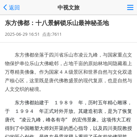
返回
中视文旅
东方佛都：十八景解锁乐山最神秘圣地
2025-06-29 16:51 点击:7611
东方佛都坐落于四川省乐山市凌云九峰，与国家重点文
物保护单位乐山大佛毗邻，占地千亩的原始林地间隐藏着上
万尊精美佛像。作为国家４Ａ级景区和世界自然与文化双遗
产核心区，这里既是唐代佛教盛景的现代复原，也是自然与
人文交织的秘境。
东方佛都始建于 １９８９ 年，历时五年精心雕琢，
于 １９９４ 年正式对外开放。其建造初衷，是为了恢复
唐代 “凌云九峰，峰各有寺” 的宏伟景象。这项伟大工程
得到了中国雕塑大师刘开渠的悉心指导，以及四川美院教授
们的匠心创作，最终在丹霞崖壁上重现了千年前的佛国胜