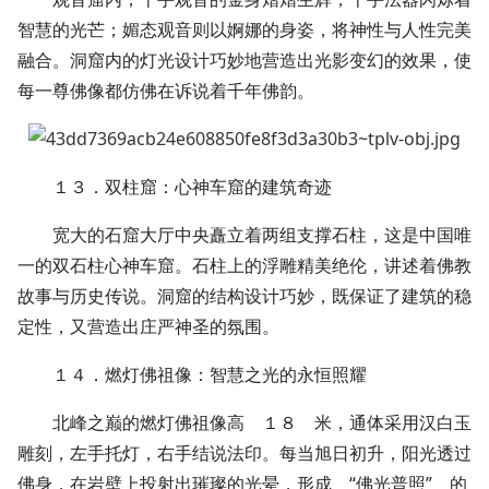
智慧的光芒；媚态观音则以婀娜的身姿，将神性与人性完美
融合。洞窟内的灯光设计巧妙地营造出光影变幻的效果，使
每一尊佛像都仿佛在诉说着千年佛韵。
１３．双柱窟：心神车窟的建筑奇迹
宽大的石窟大厅中央矗立着两组支撑石柱，这是中国唯
一的双石柱心神车窟。石柱上的浮雕精美绝伦，讲述着佛教
故事与历史传说。洞窟的结构设计巧妙，既保证了建筑的稳
定性，又营造出庄严神圣的氛围。
１４．燃灯佛祖像：智慧之光的永恒照耀
北峰之巅的燃灯佛祖像高 １８ 米，通体采用汉白玉
雕刻，左手托灯，右手结说法印。每当旭日初升，阳光透过
佛身，在岩壁上投射出璀璨的光晕，形成 “佛光普照” 的