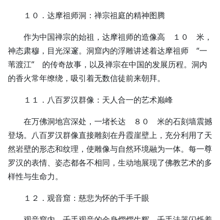
１０．达摩祖师洞：禅宗祖庭的精神图腾
作为中国禅宗的始祖，达摩祖师的造像高 １０ 米，
神态肃穆，目光深邃。洞窟内的浮雕讲述着达摩祖师 “一
苇渡江” 的传奇故事，以及禅宗在中国的发展历程。洞内
的香火常年缭绕，吸引着无数信徒前来朝拜。
１１．八百罗汉群像：天人合一的艺术巅峰
在万佛洞地宫深处，一堵长达 ８０ 米的石刻墙震撼
登场。八百罗汉群像直接雕刻在丹霞崖壁上，充分利用了天
然岩壁的形态和纹理，使雕像与自然环境融为一体。每一尊
罗汉的表情、姿态都各不相同，生动地展现了佛教艺术的多
样性与生命力。
１２．观音窟：慈悲为怀的千手千眼
观音窟内，千手观音的金身熠熠生辉，千手法器闪烁着