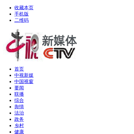
收藏本页
手机版
二维码
首页
中视新媒
中国视窗
要闻
联播
综合
舆情
法治
政务
乡村
健康