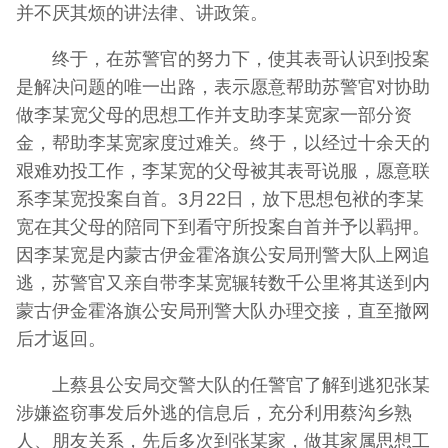
并不厌其烦的讲法律、讲政策。
终于，在苏警官的努力下，使其表哥认识到投案
是解决问题的唯一出路，表示愿意帮助苏警官对协助
做李某宽父母的思想工作并支助李某宽家一部分资
金，帮助李某宽家度过难关。终于，以经过十余天的
艰难劝投工作，李某宽的父母被其表哥说服，愿意联
系李某宽投案自首。3月22日，放下思想包袱的李某
宽在其父母的陪同下到看守所投案自首并予以羁押。
因李某宽是内蒙古伊金霍洛旗公安局刑警大队上网追
逃，苏警官又亲自带李某宽辗转数千公里将其送到内
蒙古伊金霍洛旗公安局刑警大队办理交接，直至撤网
后才返回。
上蔡县公安局交警大队的任警官了解到逃犯张某
涉嫌盗窃事发后外逃的信息后，充分利用蔡沟乡熟
人、朋友关系，先后多次到张某家，做其家属思想工