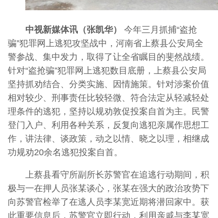
中视新媒体讯（张凯华）
今年三月抓捕“盗抢
骗”犯罪网上逃犯攻坚战中，河南省上蔡县公安局全
警参战、集中发力，取得了让全省瞩目的斐然战绩。
针对“盗抢骗”犯罪网上逃犯数目底册，上蔡县公安局
坚持抓劝结合、分类实施、因情施策。针对涉案价值
相对较少、刑事责任比较轻微、符合法定从轻减轻处
理条件的逃犯，坚持以规劝敦促投案自首为主。民警
登门入户、利用各种关系，反复向逃犯亲属作思想工
作，讲法律、谈政策，动之以情、晓之以理，相继成
功规劝20余名逃犯投案自首。
上蔡县看守所副所长苏警官在追逃行动期间，积
极与一在押人员张某谈心，张某在强大的政治攻势下
向苏警官检举了在逃人员李某宽近期将潜回家中。获
此重要信息后，苏警官立即行动，利用亲戚与李某宽