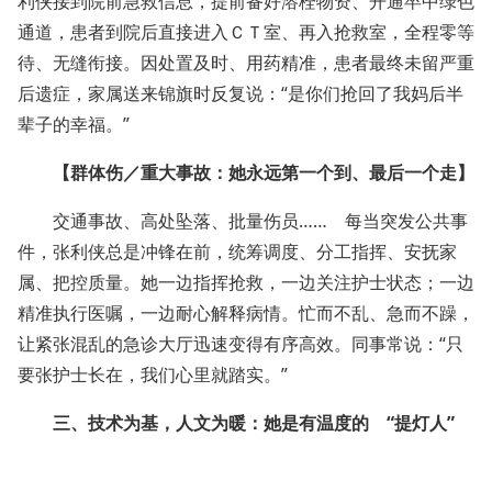
利侠接到院前急救信息，提前备好溶栓物资、开通卒中绿色
通道，患者到院后直接进入ＣＴ室、再入抢救室，全程零等
待、无缝衔接。因处置及时、用药精准，患者最终未留严重
后遗症，家属送来锦旗时反复说：“是你们抢回了我妈后半
辈子的幸福。”
【群体伤／重大事故：她永远第一个到、最后一个走】
交通事故、高处坠落、批量伤员…… 每当突发公共事
件，张利侠总是冲锋在前，统筹调度、分工指挥、安抚家
属、把控质量。她一边指挥抢救，一边关注护士状态；一边
精准执行医嘱，一边耐心解释病情。忙而不乱、急而不躁，
让紧张混乱的急诊大厅迅速变得有序高效。同事常说：“只
要张护士长在，我们心里就踏实。”
三、技术为基，人文为暖：她是有温度的 “提灯人”