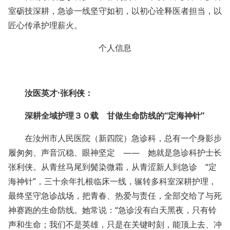
室砺技深耕，急诊一线坚守如初，以初心诠释医者担当，以
匠心传承护理薪火。
个人信息
汝医英才·张利侠：
深耕全域护理３０载 甘做生命防线的“定海神针”
在汝州市人民医院（新四院）急诊科，总有一个身影步
履匆匆、声音沉稳、眼神坚定 —— 她就是急诊科护士长
张利侠。从青丝马尾到鬓染微霜，从青涩新人到急诊 “定
海神针”，三十余年扎根临床一线，辗转多科室深耕护理，
最终坚守急诊战场，把青春、热爱与责任，全部交给了与死
神赛跑的生命防线。她常说：“急诊没有白天黑夜，只有铃
声和生命；我们不是英雄，只是在关键时刻，能顶上去、冲