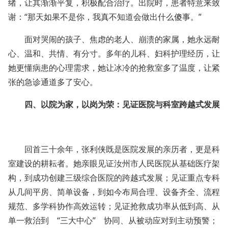
绪，让其渐渐平复，积极配合治疗。出院时，患者特意来致
谢：“那天如果不是你，我真不知道会做出什么傻事。”
面对哭闹的孩子、焦虑的老人、崩溃的家属，她永远耐
心、温和、共情、有分寸。多年的儿科、妇科护理经历，让
她更懂病患的心理需求，她让冰冷的抢救室多了温度，让紧
张的急诊通道多了安心。
四、以院为家，以岗为荣：见证医院与科室跨越式发展
回首三十余年，张利侠既是医院发展的亲历者，更是科
室建设的耕耘者。她亲眼见证汝州市人民医院从基础医疗架
构，到成功创建三级综合医院的跨越式发展；见证重点专科
从几间平房、简单设备，到如今布局合理、设备齐全、流程
规范、多学科协作高效运转；见证抢救成功率从低到高、从
单一救治到 “三大中心” 协同、从被动应对到主动预警；