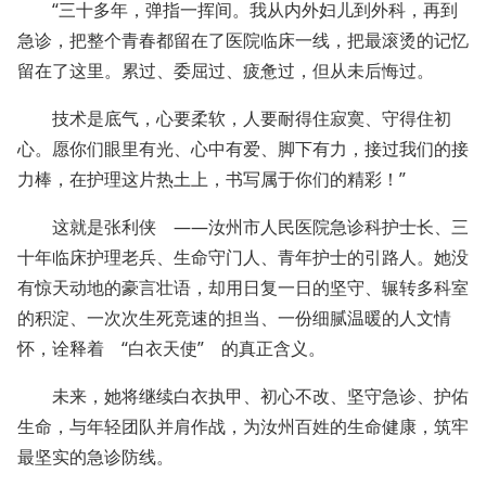
“三十多年，弹指一挥间。我从内外妇儿到外科，再到
急诊，把整个青春都留在了医院临床一线，把最滚烫的记忆
留在了这里。累过、委屈过、疲惫过，但从未后悔过。
技术是底气，心要柔软，人要耐得住寂寞、守得住初
心。愿你们眼里有光、心中有爱、脚下有力，接过我们的接
力棒，在护理这片热土上，书写属于你们的精彩！”
这就是张利侠 ——汝州市人民医院急诊科护士长、三
十年临床护理老兵、生命守门人、青年护士的引路人。她没
有惊天动地的豪言壮语，却用日复一日的坚守、辗转多科室
的积淀、一次次生死竞速的担当、一份细腻温暖的人文情
怀，诠释着 “白衣天使” 的真正含义。
未来，她将继续白衣执甲、初心不改、坚守急诊、护佑
生命，与年轻团队并肩作战，为汝州百姓的生命健康，筑牢
最坚实的急诊防线。