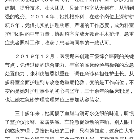
建制、提升技术、壮大团队，见证了科室从无到有、从弱到
强的蜕变。２０１４年，她扎根外科，在这个岗位上深耕耕
耘５年，凭借扎实的护理功底、严谨的工作态度，成为科室
护理团队的中坚力量，协助科室完成无数台手术护理、急重
症患者照料工作，收获了患者与同事的一致认可。
２０１９年１２月，医院迎来创建三级综合医院的关键
节点，凭借过硬的综合能力、丰富的临床经验与极强的应急
处置能力，张利侠被委以重任，调任急诊科担任护士长。从
多科室全面护理到专攻急危重症抢救，变的是工作岗位，不
变的是她对护理事业的初心与坚守，三十余年的临床积淀，
也让她在急诊护理管理岗位上更加从容笃定。
三十多年来，她闻惯了血腥与消毒水交织的味道，听惯
了监护仪报警、家属哭喊、车轮急促滚动的声响。别人眼里
的临床护理，是按部就班的工作；只有她知道，这身白大褂