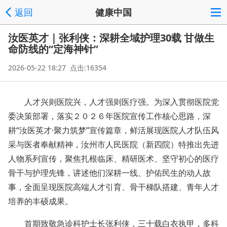
返回
健康中国
汝医英才｜张利侠：深耕全域护理30载 甘做生
命防线的“定海神针”
2026-05-22 18:27 点击:16354
人才兴则医院兴，人才强则医疗强。为深入贯彻医院党
委决策部署，落实２０２６年医院宣传工作核心思路，深
耕“汝医英才·聚力筑梦”宣传篇章，鲜活展现医院人才队伍风
采与医者奉献精神，汝州市人民医院（新四院）特推出先进
人物系列宣传，聚焦扎根临床、精研医术、坚守初心的医疗
骨干与护理先锋，讲述他们深耕一线、护佑民生的动人故
事，全面呈现医院高端人才引育、骨干梯队搭建、青年人才
培养的丰硕成果。
首期致敬急诊科护士长张利侠，三十载白衣执甲，多科