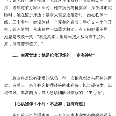
下，是无数个通宵夜班、无数次汗湿衣衫、无数回委屈与坚
持。逢年过节万家团圆时，她在病房与抢救室；深夜城市沉
睡时，她在监护床边；暴雨大雪交通阻断时，她在临床一
线。三十多年，她没休过一个完整的春节，手机２４小时开
机，随叫随到，从未缺席一场重大救治。有人问她累不累，
她总是淡淡一笑：“累是真累，但每当把人从病痛中拉出
来，所有苦都值了。”
二、生死竞速：她是抢救现场的 “定海神针”
急诊科是没有硝烟的战场，每一次抢救都是与死神的博
弈。有着三十余年临床护理经验的张利侠，以过硬技术、沉
稳作风、丰富阅历，成为急诊团队最信赖的 “主心骨”。
【心跳骤停１小时：不放弃，就有奇迹】
多年前一个普通夜晚，一名年轻患者突发心跳骤停送入