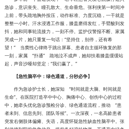
急诊，意识丧失、瞳孔散大、生命垂危。张利侠第一时间冲
上前，带头跪地胸外按压，动作标准、力度沉稳，一干就是
整整一小时。汗水浸透工作服，膝盖磨得发红，手臂酸到发
抖，她和同事轮流接力，一刻不停。监护仪警报不断、家属
哭成一片，她只重复一句话：“坚持住，别停，还有希
望！” 当窦性心律终于跳出屏幕、患者自主循环恢复的那
一刻，家属 “扑通” 跪地泣不成声，她却扶着膝盖缓缓站
起，声音沙哑却坚定：“我们赢了。”
【急性脑卒中：绿色通道，分秒必争】
作为急诊护士长，她深知 “时间就是大脑、时间就是
生命”。在医院打造卒中中心、胸痛中心、创伤中心的过程
中，她牵头优化急诊预检分诊、绿色通道流程，推动 “患
者未到、信息先到、团队等候”。一次深夜，一名高龄患者
突发右侧肢体偏瘫、失语，高度怀疑急性缺血性脑卒中。张