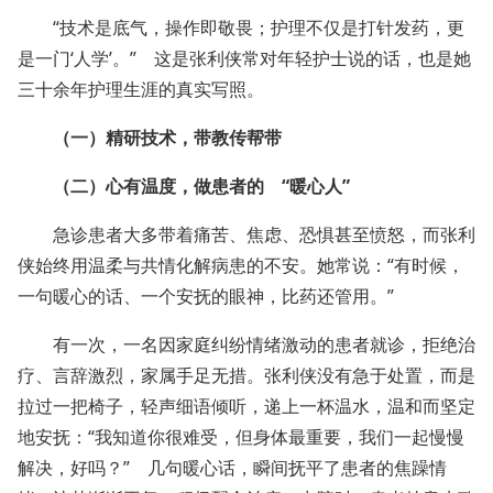
“技术是底气，操作即敬畏；护理不仅是打针发药，更
是一门‘人学’。” 这是张利侠常对年轻护士说的话，也是她
三十余年护理生涯的真实写照。
（一）精研技术，带教传帮带
（二）心有温度，做患者的 “暖心人”
急诊患者大多带着痛苦、焦虑、恐惧甚至愤怒，而张利
侠始终用温柔与共情化解病患的不安。她常说：“有时候，
一句暖心的话、一个安抚的眼神，比药还管用。”
有一次，一名因家庭纠纷情绪激动的患者就诊，拒绝治
疗、言辞激烈，家属手足无措。张利侠没有急于处置，而是
拉过一把椅子，轻声细语倾听，递上一杯温水，温和而坚定
地安抚：“我知道你很难受，但身体最重要，我们一起慢慢
解决，好吗？” 几句暖心话，瞬间抚平了患者的焦躁情