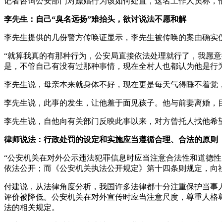
记者咨询公安部门对嫖娼行为该如何处置，这名工作人员称，
李先生：自己“臭名远扬”难抬头，欲讨说法不愿和解
李先生提供的几份警方传唤证显示，李先生被传唤的案由确实仅
“就算我真的有那种行为，公安局直接依法处理就行了，我愿
是，不管自己有没有过那种事情，现在全村人也都认为他是行
李先生说，母亲本来就身体不好，现在更是每天气得睡不着觉
李先生说，此事的发生，让他羞于面见孩子。他与前妻离婚，目
李先生说，自他向有关部门反映此事以来，对方曾托人找他希望
律师说法：行政处罚的设定和实施应当遵循合理、合法的原则
“公安机关在对外公示违法犯罪信息时应当注意合法性和道德性
依法公开；而《公安机关执法公开规定》第十四条则规定，向
付建说，从法律角度分析，我国许多法律都十分注重保护当事
评价被降低。公安机关在对外宣传时应当注意尺度，尊重人格
法的相关规定。