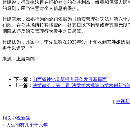
付建说，行政执法旨在维护社会的公共利益，维稳和保障人民
的原则，应当注意对个人信息的保护。
付建表示，嫖娼行为的处罚依据为《治安管理处罚法》第六十
罚款。在公共场所拉客招嫖的，处五日以下拘留或者五百元以
期限从违反治安管理行为发生之日起算。
付建认为，此案中，李先生称在2023年9月下旬收到其涉嫌嫖
再予以追究。”
来源：上游新闻
下一篇：
山西省神池县新提升开创发展新局面
上一篇：
法学前沿：第二届“法学学术批评与学术创新”
[
中视新
相关中视新媒
• 人生能有几个十六年