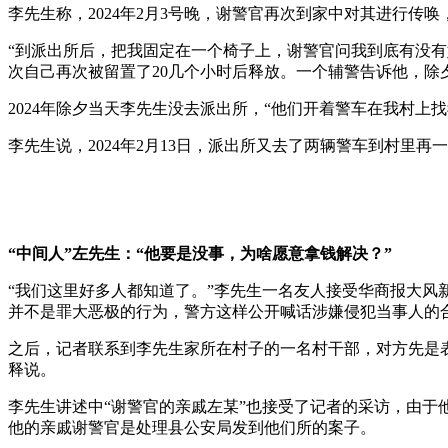
李先生称，2024年2月3号晚，谢警官再次到家中对其进行传
“到派出所后，把我固定在一个椅子上，谢警官问我到底有没有
次自己再次被留置了20几个小时后释放。一个辅警告诉他，除
2024年除夕当天李先生没去派出所，“他们开着警车在我村
李先生说，2024年2月13日，派出所又去了两辆警车到村里
“中间人”左先生：“他要是没事，为啥愿意拿钱解决？”
“我们这里好多人都知道了。”李先生一名友人接受华商报大
并不是罪大恶极的行为，警方这样公开喊话涉嫌侵犯当事人的
之后，记者联系到李先生家所在村子的一名村干部，对方先是
释说。
李先生讲述中“谢警官的亲戚左某”也接受了记者的采访，由于
他的亲戚谢警官是处理县公安局发到他们所的案子。