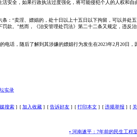
生活安全，如果行政执法过度强化，将可能侵犯个人的人权和自
六条：“卖淫、嫖娼的，处十日以上十五日以下拘留，可以并处
下罚款。”然而，《治安管理处罚法》第二十二条又规定，违反
娼的电话，随后了解到其涉嫌的嫖娼行为发生在2023年2月20
论坛实录
媒搜索
] [
加入收藏
] [
告诉好友
] [
打印本文
] [
违规举报
] [
• 河南遂平：7年前的民生工程