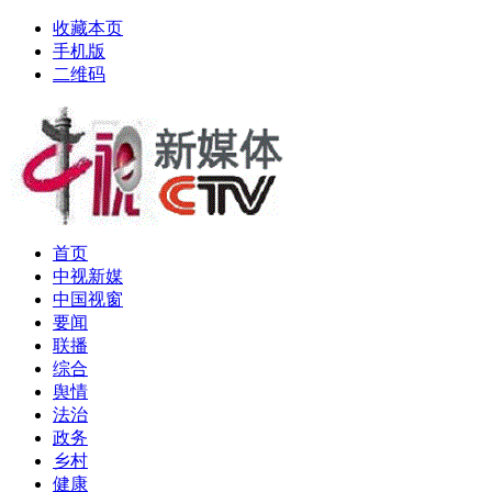
收藏本页
手机版
二维码
首页
中视新媒
中国视窗
要闻
联播
综合
舆情
法治
政务
乡村
健康