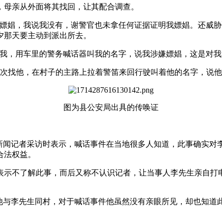
唤，母亲从外面将其找回，让其配合调查。
嫖娼，我说我没有，谢警官也未拿任何证据证明我嫖娼。还威胁说
夕那天要主动到派出所去。
上找我，用车里的警务喊话器叫我的名字，说我涉嫌嫖娼，这是对我
再一次找他，在村子的主路上拉着警笛来回行驶叫着他的名字，说
图为县公安局出具的传唤证
风新闻记者采访时表示，喊话事件在当地很多人知道，此事确实对
合法权益。
表示不了解此事，而后又称不认识记者，让当事人李先生亲自打电
他与李先生同村，对于喊话事件他虽然没有亲眼所见，却也知道此