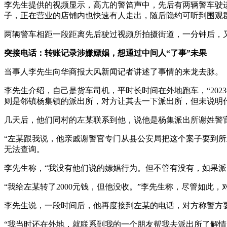
李先生提供的视频显示，高亢的警笛声中，先后有两辆警车驶
子，正在营业的店铺内也快速有人走出，随后隐约可听到围观
两辆警车相距一段距离先后驶过视频所拍摄街道，一分钟后，
突接电话：转账记录涉嫌嫖娼，想通过中间人“了事”未果
当事人李先生向华商报大风新闻记者讲述了事情的来龙去脉。
李先生介绍，自己是货车司机，平时长时间在外地跑车，“20
则是邻镇杨集镇的派出所，对方让其去一下派出所，但未说明
几天后，他们同村的左某联系到他，说他是杨集派出所谢姓警
“左某跟我说，他亲戚谢警官专门从县公安局把这个案子要到
无法查询。
李先生称，“我没有他们说的嫖娼行为。但不管有没有，如果派
“我给左某转了2000元钱，但他没收。”李先生称，尽管如此
李先生说，一段时间后，他再度接到左某的电话，对方称警方
“我当时还在外地，就联系到我的一个朋友帮我去派出所了解情况