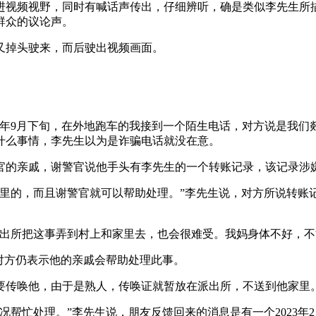
进视频视野，同时有喊话声传出，仔细辨听，确是类似李先生所
群众的议论声。
又掉头驶来，而后驶出视频画面。
23年9月下旬，在外地跑车的我接到一个陌生电话，对方说是我
什么事情，李先生以为是诈骗电话就没在意。
官的亲戚，谢警官说他手头有李先生的一个转账记录，该记录涉
所里的，而且谢警官就可以帮助处理。”李先生说，对方所说转账
出所把这事弄到村上和家里去，也会很难受。我妈身体不好，不能
，对方仍表示他的亲戚会帮助处理此事。
要传唤他，由于是熟人，传唤证就暂放在派出所，不送到他家里
帮忙处理。”李先生说，朋友反馈回来的消息是有一个2023年2