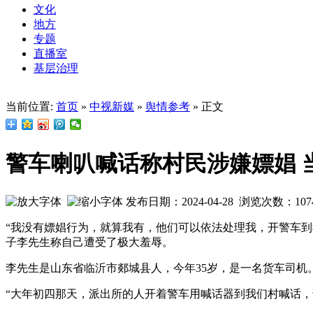
文化
地方
专题
直播室
基层治理
当前位置:
首页
»
中视新媒
»
舆情参考
» 正文
警车喇叭喊话称村民涉嫌嫖娼 
发布日期：2024-04-28 浏览次数：
107
“我没有嫖娼行为，就算我有，他们可以依法处理我，开警车
子李先生称自己遭受了极大羞辱。
李先生是山东省临沂市郯城县人，今年35岁，是一名货车司机。
“大年初四那天，派出所的人开着警车用喊话器到我们村喊话，