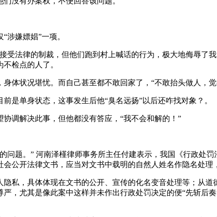
他们没有办案权，不便回答该问题。
“涉嫌嫖娼”一项。
意接受法律的制裁，但他们跑到村上喊话的行为，极大地侮辱了我
为不检点的人了。
，身体状况堪忧。而自己甚至都不敢回家了，“不敢抬头做人，觉
前是单身状态，这事发生后他“臭名远扬”以后还咋找对象？。
协调解决此事，但他都没有答应，“我不会和解的！”
的问题。” 河南泽槿律师事务所主任付建表示，我国《行政处
社会公开法律文书，应当对文书中载明的自然人姓名作隐名处理，
人隐私，具体体现在文书的公开、宣传的化名变音处理等；从道
尊严，尤其是像此案中这样并未作出行政处罚决定的便“先斩后奏