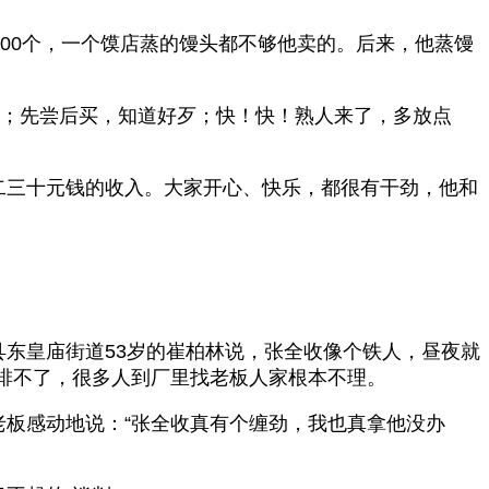
000个，一个馍店蒸的馒头都不够他卖的。后来，他蒸馒
惠；先尝后买，知道好歹；快！快！熟人来了，多放点
二三十元钱的收入。大家开心、快乐，都很有干劲，他和
县东皇庙街道53岁的崔柏林说，张全收像个铁人，昼夜就
排不了，很多人到厂里找老板人家根本不理。
老板感动地说：“张全收真有个缠劲，我也真拿他没办