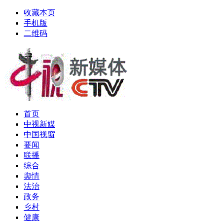
收藏本页
手机版
二维码
首页
中视新媒
中国视窗
要闻
联播
综合
舆情
法治
政务
乡村
健康