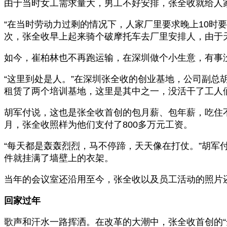
由于当时女工需求量大，男工不好安排，张全收就给人家
“在当时劳动力过剩的情况下，人家厂里要求晚上10时
次，张全收早上起来骑个破摩托车去厂里安排人，由于
如今，崔柏林也不再跑运输，在深圳做个小生意，有事
“这里到处是人。”在深圳张全收的创业基地，公司副
租赁了两个培训基地，这里是其中之一，没活干了工人
胡军付说，这也是张全收首创的包月薪、包年薪，吃住不要
月，张全收照样为他们支付了800多万元工资。
“每天都是轰轰烈烈，马不停蹄，天天像在打仗。”胡
件就挂满了墙壁上的衣架。
当年的会议室还沿用至今，张全收以及员工活动的照片
回家过年
歌声和汗水一路挥洒。在改革的大潮中，张全收首创的“