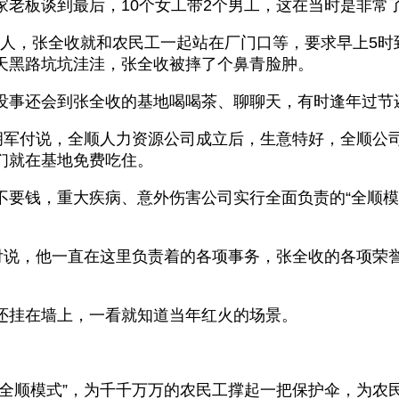
老板谈到最后，10个女工带2个男工，这在当时是非常了
要人，张全收就和农民工一起站在厂门口等，要求早上5时
天黑路坑坑洼洼，张全收被摔了个鼻青脸肿。
没事还会到张全收的基地喝喝茶、聊聊天，有时逢年过节
总胡军付说，全顺人力资源公司成立后，生意特好，全顺公
们就在基地免费吃住。
钱，重大疾病、意外伤害公司实行全面负责的“全顺模式”
军付说，他一直在这里负责着的各项事务，张全收的各项荣
还挂在墙上，一看就知道当年红火的场景。
全顺模式”，为千千万万的农民工撑起一把保护伞，为农民