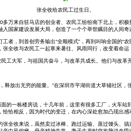
张全收给农民工过生日。
300多万来自驻马店的创业者、农民工纷纷南下北上，积
融入国家建设发展大局，创造了一个个举世瞩目的人间奇
工者，到首创劳务输出“全顺模式”，再到叫响全国的“农
，张全收与农民工一起寒来暑往、风雨同行，改变着命运
万农民工大军，与祖国共奋斗，与改革共成长。他们与改革
，释放出无穷的能量。”在深圳市平湖街道大草铺社区，
西面的一栋楼房说，十几年前，这里有很多工厂，火车站
，恰恰相反，因为时代的变迁，在内心深处愈加凸现出感
的张全收来说，虽然卖过冰棒、跑过运输、蒸过馒头、搞
父亲中风偏瘫，母亲精神失常，妻子生产时突发脑溢血昏