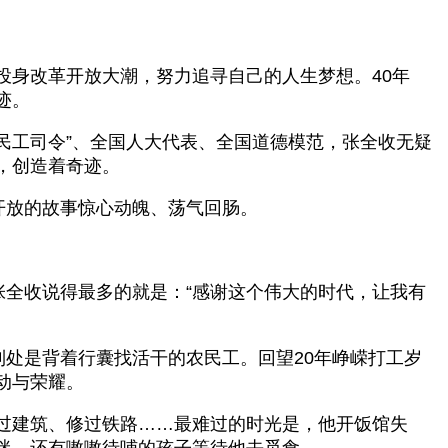
极投身改革开放大潮，努力追寻自己的人生梦想。40年
迹。
民工司令”、全国人大代表、全国道德模范，张全收无疑
，创造着奇迹。
开放的故事惊心动魄、荡气回肠。
张全收说得最多的就是：“感谢这个伟大的时代，让我有
到处是背着行囊找活干的农民工。回望20年峥嵘打工岁
动与荣耀。
过建筑、修过铁路……最难过的时光是，他开饭馆失
迷，还有嗷嗷待哺的孩子等待他去觅食。