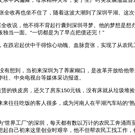
的张全收再也坐不住了，随着这波大潮到了深圳平湖。这
”张全收说，他不得不背起行囊到深圳寻梦。他的梦想是想
独当一面。“一切都是为了早点把债还完！”
，在跌宕起伏中干得惊心动魄、血脉贲张，实现了从农民工
也没有想到，当初来深圳为了养家糊口，是改革开放给他
华社、中央电视台等媒体采访报道。
租赁的铁皮房，还欠了房东150元钱，没有床就从垃圾堆
来来往往吃饭的客人很多，成为河南人在平湖汽车站的“熟
为“世界工厂”的深圳，每天都有数以万计的农民工奔涌而
想起自己初来这里创业时艰辛，他不但帮农民工找工作，