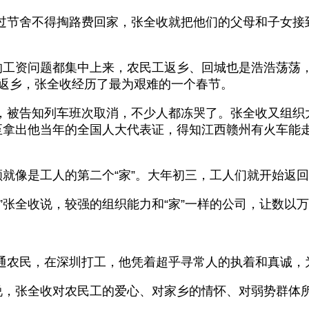
过节舍不得掏路费回家，张全收就把他们的父母和子女接
工的工资问题都集中上来，农民工返乡、回城也是浩浩荡荡
工返乡，张全收经历了最为艰难的一个春节。
，被告知列车班次取消，不少人都冻哭了。张全收又组织大
甚至拿出他当年的全国人大代表证，得知江西赣州有火车能
顺就像是工人的第二个“家”。大年初三，工人们就开始返回
”张全收说，较强的组织能力和“家”一样的公司，让数以
通农民，在深圳打工，他凭着超乎寻常人的执着和真诚，
海说，张全收对农民工的爱心、对家乡的情怀、对弱势群体