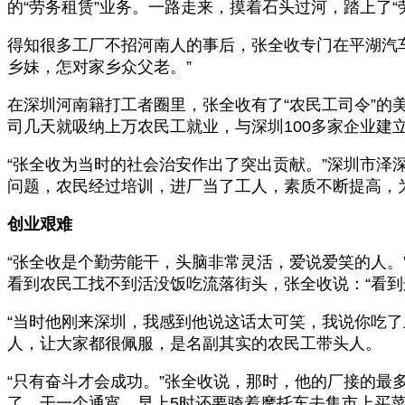
的“劳务租赁”业务。一路走来，摸着石头过河，踏上了“
得知很多工厂不招河南人的事后，张全收专门在平湖汽
乡妹，怎对家乡众父老。”
在深圳河南籍打工者圈里，张全收有了“农民工司令”
司几天就吸纳上万农民工就业，与深圳100多家企业建
“张全收为当时的社会治安作出了突出贡献。”深圳市
问题，农民经过培训，进厂当了工人，素质不断提高，
创业艰难
“张全收是个勤劳能干，头脑非常灵活，爱说爱笑的人。
看到农民工找不到活没饭吃流落街头，张全收说：“看到
“当时他刚来深圳，我感到他说这话太可笑，我说你吃
人，让大家都很佩服，是名副其实的农民工带头人。
“只有奋斗才会成功。”张全收说，那时，他的厂接的
了，干一个通宵，早上5时还要骑着摩托车去集市上买