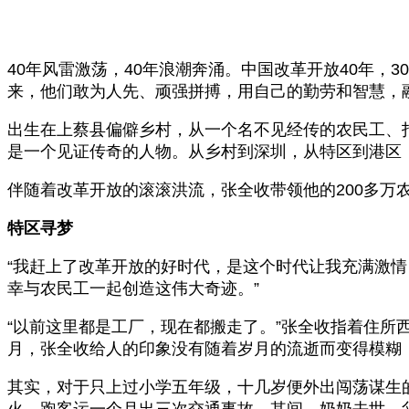
40年风雷激荡，40年浪潮奔涌。中国改革开放40年，
来，他们敢为人先、顽强拼搏，用自己的勤劳和智慧，
出生在上蔡县偏僻乡村，从一个名不见经传的农民工、打
是一个见证传奇的人物。从乡村到深圳，从特区到港区
伴随着改革开放的滚滚洪流，张全收带领他的200多
特区寻梦
“我赶上了改革开放的好时代，是这个时代让我充满激情
幸与农民工一起创造这伟大奇迹。”
“以前这里都是工厂，现在都搬走了。”张全收指着住所
月，张全收给人的印象没有随着岁月的流逝而变得模糊
其实，对于只上过小学五年级，十几岁便外出闯荡谋生
火，跑客运一个月出三次交通事故。其间，奶奶去世，