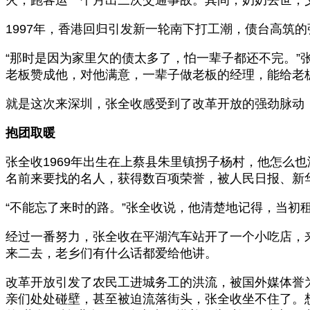
1997年，香港回归引发新一轮南下打工潮，债台高筑
“那时是因为家里欠的债太多了，怕一辈子都还不完。
老板赞成他，对他满意，一辈子做老板的经理，能给老板
就是这次来深圳，张全收感受到了改革开放的强劲脉动
抱团取暖
张全收1969年出生在上蔡县朱里镇拐子杨村，他怎么
名前来要找的名人，获得数百项荣誉，被人民日报、新
“不能忘了来时的路。”张全收说，他清楚地记得，当初
经过一番努力，张全收在平湖汽车站开了一个小吃店，
来二去，老乡们有什么话都爱给他讲。
改革开放引发了农民工进城务工的洪流，被国外媒体誉
亲们处处碰壁，甚至被迫流落街头，张全收坐不住了。